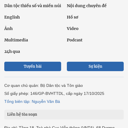
Dân tộc thiểu số và miền núi
Nội dung chuyên đề
English
Hồ sơ
Ảnh
Video
Multimedia
Podcast
24h qua
Tuyến bài
Sự kiện
Cơ quan chủ quản: Bộ Dân tộc và Tôn giáo
Số giấy phép: 146/GP-BVHTTDL, cấp ngày 17/10/2025
Tổng biên tập: Nguyễn Văn Bá
Liên hệ tòa soạn
Địa chỉ: Tầng 18, Toà nhà Cục Viễn thông (VNTA), 68 Dương