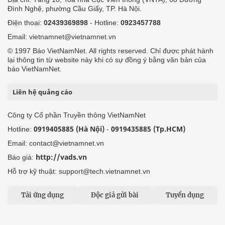
Đình Nghệ, phường Cầu Giấy, TP. Hà Nội.
Điện thoại:
02439369898
- Hotline:
0923457788
Email: vietnamnet@vietnamnet.vn
© 1997 Báo VietNamNet. All rights reserved. Chỉ được phát hành
lại thông tin từ website này khi có sự đồng ý bằng văn bản của
báo VietNamNet.
Liên hệ quảng cáo
Công ty Cổ phần Truyền thông VietNamNet
0919405885 (Hà Nội)
0919435885 (Tp.HCM)
Hotline:
-
Email: contact@vietnamnet.vn
http://vads.vn
Báo giá:
Hỗ trợ kỹ thuật: support@tech.vietnamnet.vn
Tải ứng dụng
Độc giả gửi bài
Tuyển dụng