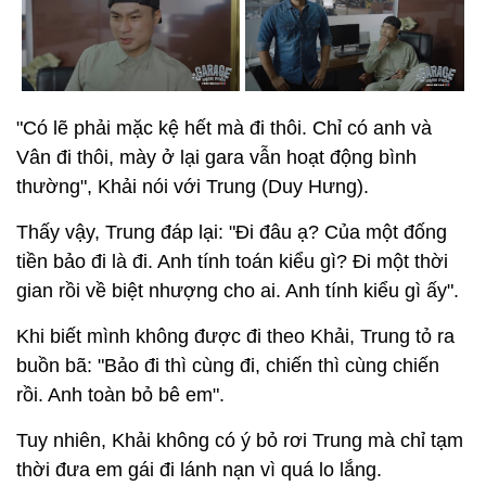
"Có lẽ phải mặc kệ hết mà đi thôi. Chỉ có anh và
Vân đi thôi, mày ở lại gara vẫn hoạt động bình
thường", Khải nói với Trung (Duy Hưng).
Thấy vậy, Trung đáp lại: "Đi đâu ạ? Của một đống
tiền bảo đi là đi. Anh tính toán kiểu gì? Đi một thời
gian rồi về biệt nhượng cho ai. Anh tính kiểu gì ấy".
Khi biết mình không được đi theo Khải, Trung tỏ ra
buồn bã: "Bảo đi thì cùng đi, chiến thì cùng chiến
rồi. Anh toàn bỏ bê em".
Tuy nhiên, Khải không có ý bỏ rơi Trung mà chỉ tạm
thời đưa em gái đi lánh nạn vì quá lo lắng.