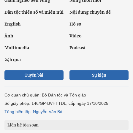
Giảm nghèo bền vững
Nông thôn mới
Dân tộc thiểu số và miền núi
Nội dung chuyên đề
English
Hồ sơ
Ảnh
Video
Multimedia
Podcast
24h qua
Tuyến bài
Sự kiện
Cơ quan chủ quản: Bộ Dân tộc và Tôn giáo
Số giấy phép: 146/GP-BVHTTDL, cấp ngày 17/10/2025
Tổng biên tập: Nguyễn Văn Bá
Liên hệ tòa soạn