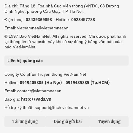
Địa chỉ: Tầng 18, Toà nhà Cục Viễn thông (VNTA), 68 Dương
Đình Nghệ, phường Cầu Giấy, TP. Hà Nội.
Điện thoại:
02439369898
- Hotline:
0923457788
Email: vietnamnet@vietnamnet.vn
© 1997 Báo VietNamNet. All rights reserved. Chỉ được phát hành
lại thông tin từ website này khi có sự đồng ý bằng văn bản của
báo VietNamNet.
Liên hệ quảng cáo
Công ty Cổ phần Truyền thông VietNamNet
0919405885 (Hà Nội)
0919435885 (Tp.HCM)
Hotline:
-
Email: contact@vietnamnet.vn
http://vads.vn
Báo giá:
Hỗ trợ kỹ thuật: support@tech.vietnamnet.vn
Tải ứng dụng
Độc giả gửi bài
Tuyển dụng