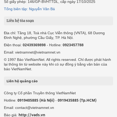
Số giấy phép: 146/GP-BVHTTDL, cấp ngày 17/10/2025
Tổng biên tập: Nguyễn Văn Bá
Liên hệ tòa soạn
Địa chỉ: Tầng 18, Toà nhà Cục Viễn thông (VNTA), 68 Dương
Đình Nghệ, phường Cầu Giấy, TP. Hà Nội.
Điện thoại:
02439369898
- Hotline:
0923457788
Email: vietnamnet@vietnamnet.vn
© 1997 Báo VietNamNet. All rights reserved. Chỉ được phát hành
lại thông tin từ website này khi có sự đồng ý bằng văn bản của
báo VietNamNet.
Liên hệ quảng cáo
Công ty Cổ phần Truyền thông VietNamNet
0919405885 (Hà Nội)
0919435885 (Tp.HCM)
Hotline:
-
Email: contact@vietnamnet.vn
http://vads.vn
Báo giá: