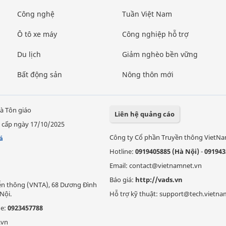
Công nghệ
Tuần Việt Nam
Ô tô xe máy
Công nghiệp hỗ trợ
Du lịch
Giảm nghèo bền vững
Bất động sản
Nông thôn mới
à Tôn giáo
Liên hệ quảng cáo
 cấp ngày 17/10/2025
Công ty Cổ phần Truyền thông VietN
á
Hotline:
0919405885 (Hà Nội)
-
091943
Email: contact@vietnamnet.vn
Báo giá:
http://vads.vn
Viễn thông (VNTA), 68 Dương Đình
Nội.
Hỗ trợ kỹ thuật: support@tech.vietna
ne:
0923457788
.vn