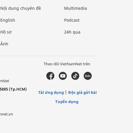
Nội dung chuyên đề
Multimedia
English
Podcast
Hồ sơ
24h qua
Ảnh
Theo dõi VietNamNet trên
amNet
5885 (Tp.HCM)
Tải ứng dụng
Độc giả gửi bài
Tuyển dụng
mnet.vn