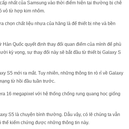
ấp nhất của Samsung vào thời điểm hiện tại thường bị chê
có vỏ từ hợp kim nhôm.
a chọn chất liệu nhựa của hãng là để thiết bị nhẹ và bền
ử Hàn Quốc quyết định thay đổi quan điểm của mình để phù
i kỳ vọng, sự thay đổi này sẽ bắt đầu từ thiết bị Galaxy S
axy S5 mới ra mắt. Tuy nhiên, những thông tin rò rỉ về Galaxy
mạng từ hồi đầu tuần trước.
mera 16 megapixel với hệ thống chống rung quang học giống
laxy S5 là chuyện bình thường. Dẫu vậy, có lẽ chúng ta vẫn
ó thể kiểm chứng được những thông tin này.