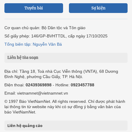
Tuyến bài
Sự kiện
Cơ quan chủ quản: Bộ Dân tộc và Tôn giáo
Số giấy phép: 146/GP-BVHTTDL, cấp ngày 17/10/2025
Tổng biên tập: Nguyễn Văn Bá
Liên hệ tòa soạn
Địa chỉ: Tầng 18, Toà nhà Cục Viễn thông (VNTA), 68 Dương
Đình Nghệ, phường Cầu Giấy, TP. Hà Nội.
Điện thoại:
02439369898
- Hotline:
0923457788
Email: vietnamnet@vietnamnet.vn
© 1997 Báo VietNamNet. All rights reserved. Chỉ được phát hành
lại thông tin từ website này khi có sự đồng ý bằng văn bản của
báo VietNamNet.
Liên hệ quảng cáo