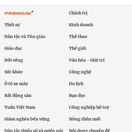
Chính trị
Thời sự
Kinh doanh
Dân tộc và Tôn giáo
Thể thao
Giáo dục
Thế giới
Đời sống
Văn hóa - Giải trí
Sức khỏe
Công nghệ
Ô tô xe máy
Du lịch
Bất động sản
Bạn đọc
Tuần Việt Nam
Công nghiệp hỗ trợ
Giảm nghèo bền vững
Nông thôn mới
Dân tộc thiểu số và miền núi
Nội dung chuyên đề