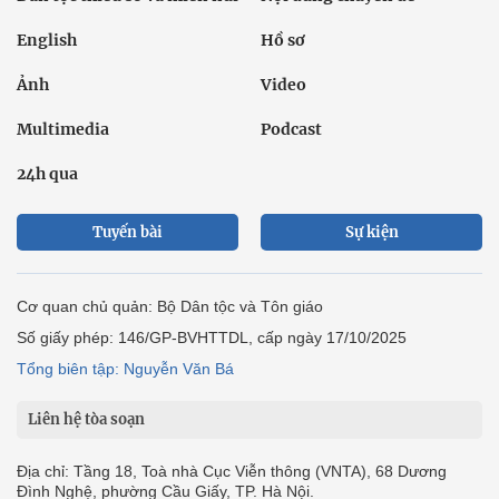
English
Hồ sơ
Ảnh
Video
Multimedia
Podcast
24h qua
Tuyến bài
Sự kiện
Cơ quan chủ quản: Bộ Dân tộc và Tôn giáo
Số giấy phép: 146/GP-BVHTTDL, cấp ngày 17/10/2025
Tổng biên tập: Nguyễn Văn Bá
Liên hệ tòa soạn
Địa chỉ: Tầng 18, Toà nhà Cục Viễn thông (VNTA), 68 Dương
Đình Nghệ, phường Cầu Giấy, TP. Hà Nội.