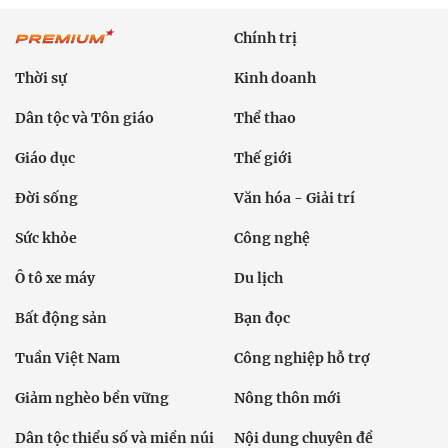
Chính trị
Thời sự
Kinh doanh
Dân tộc và Tôn giáo
Thể thao
Giáo dục
Thế giới
Đời sống
Văn hóa - Giải trí
Sức khỏe
Công nghệ
Ô tô xe máy
Du lịch
Bất động sản
Bạn đọc
Tuần Việt Nam
Công nghiệp hỗ trợ
Giảm nghèo bền vững
Nông thôn mới
Dân tộc thiểu số và miền núi
Nội dung chuyên đề