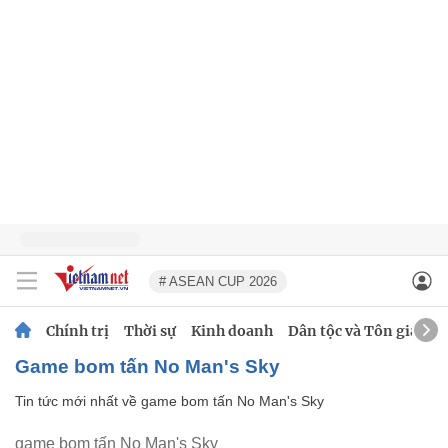
# ASEAN CUP 2026
Chính trị
Thời sự
Kinh doanh
Dân tộc và Tôn giáo
game bom tấn No Man's Sky
Tin tức mới nhất về
game bom tấn No Man's Sky
game bom tấn No Man's Sky