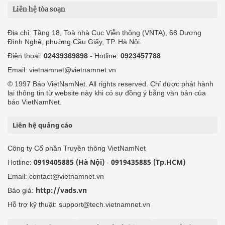
Liên hệ tòa soạn
Địa chỉ: Tầng 18, Toà nhà Cục Viễn thông (VNTA), 68 Dương
Đình Nghệ, phường Cầu Giấy, TP. Hà Nội.
Điện thoại:
02439369898
- Hotline:
0923457788
Email: vietnamnet@vietnamnet.vn
© 1997 Báo VietNamNet. All rights reserved. Chỉ được phát hành
lại thông tin từ website này khi có sự đồng ý bằng văn bản của
báo VietNamNet.
Liên hệ quảng cáo
Công ty Cổ phần Truyền thông VietNamNet
0919405885 (Hà Nội)
0919435885 (Tp.HCM)
Hotline:
-
Email: contact@vietnamnet.vn
http://vads.vn
Báo giá:
Hỗ trợ kỹ thuật: support@tech.vietnamnet.vn