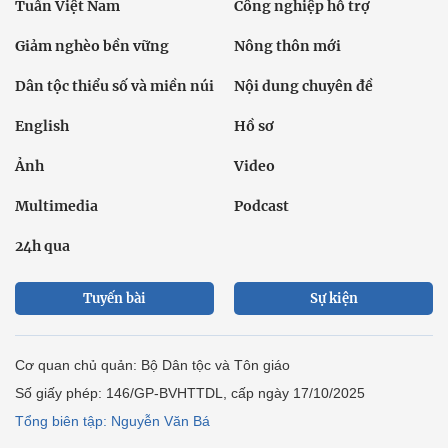
Tuần Việt Nam
Công nghiệp hỗ trợ
Giảm nghèo bền vững
Nông thôn mới
Dân tộc thiểu số và miền núi
Nội dung chuyên đề
English
Hồ sơ
Ảnh
Video
Multimedia
Podcast
24h qua
Tuyến bài
Sự kiện
Cơ quan chủ quản: Bộ Dân tộc và Tôn giáo
Số giấy phép: 146/GP-BVHTTDL, cấp ngày 17/10/2025
Tổng biên tập: Nguyễn Văn Bá