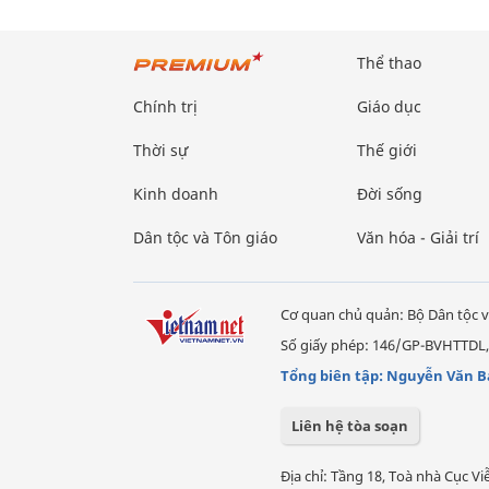
Thể thao
Chính trị
Giáo dục
Thời sự
Thế giới
Kinh doanh
Đời sống
Dân tộc và Tôn giáo
Văn hóa - Giải trí
Cơ quan chủ quản: Bộ Dân tộc v
Số giấy phép: 146/GP-BVHTTDL,
Tổng biên tập: Nguyễn Văn B
Liên hệ tòa soạn
Địa chỉ: Tầng 18, Toà nhà Cục 