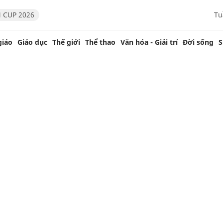
 CUP 2026
Tu
giáo
Giáo dục
Thế giới
Thể thao
Văn hóa - Giải trí
Đời sống
S