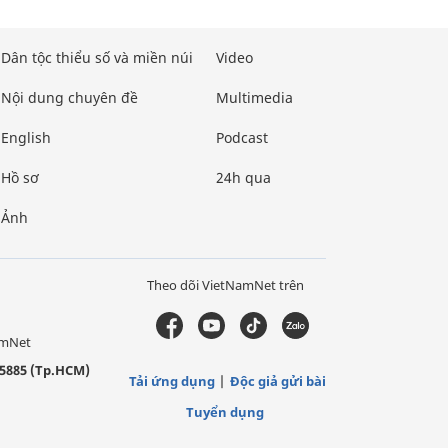
Dân tộc thiểu số và miền núi
Video
Nội dung chuyên đề
Multimedia
English
Podcast
Hồ sơ
24h qua
Ảnh
Theo dõi VietNamNet trên
amNet
5885 (Tp.HCM)
Tải ứng dụng
Độc giả gửi bài
Tuyển dụng