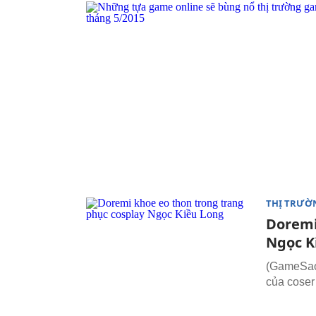
THỊ TRƯỜ
Doremi
Ngọc K
(GameSao
của coser