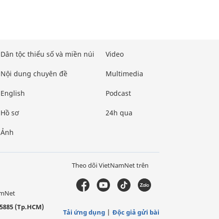
Dân tộc thiểu số và miền núi
Video
Nội dung chuyên đề
Multimedia
English
Podcast
Hồ sơ
24h qua
Ảnh
Theo dõi VietNamNet trên
amNet
5885 (Tp.HCM)
Tải ứng dụng
Độc giả gửi bài