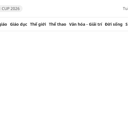
 CUP 2026
Tu
giáo
Giáo dục
Thế giới
Thể thao
Văn hóa - Giải trí
Đời sống
S