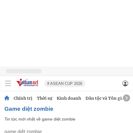
# ASEAN CUP 2026
Chính trị
Thời sự
Kinh doanh
Dân tộc và Tôn giáo
game diệt zombie
Tin tức mới nhất về
game diệt zombie
game diệt zombie