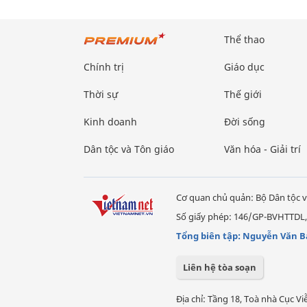
Thể thao
Chính trị
Giáo dục
Thời sự
Thế giới
Kinh doanh
Đời sống
Dân tộc và Tôn giáo
Văn hóa - Giải trí
Cơ quan chủ quản: Bộ Dân tộc v
Số giấy phép: 146/GP-BVHTTDL,
Tổng biên tập: Nguyễn Văn B
Liên hệ tòa soạn
Địa chỉ: Tầng 18, Toà nhà Cục 