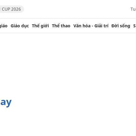
 CUP 2026
Tu
giáo
Giáo dục
Thế giới
Thể thao
Văn hóa - Giải trí
Đời sống
S
hay