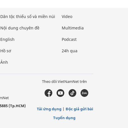
Dân tộc thiểu số và miền núi
Video
Nội dung chuyên đề
Multimedia
English
Podcast
Hồ sơ
24h qua
Ảnh
Theo dõi VietNamNet trên
amNet
5885 (Tp.HCM)
Tải ứng dụng
Độc giả gửi bài
Tuyển dụng