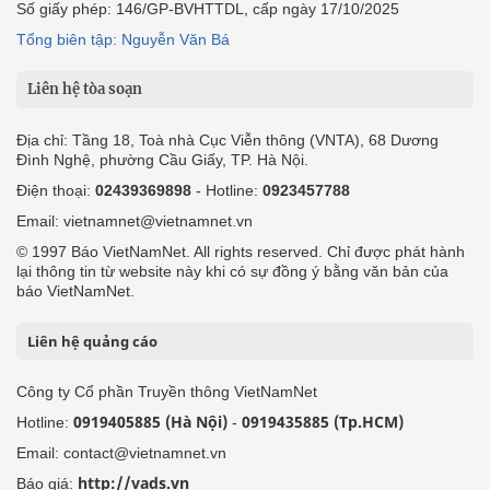
Số giấy phép: 146/GP-BVHTTDL, cấp ngày 17/10/2025
Tổng biên tập: Nguyễn Văn Bá
Liên hệ tòa soạn
Địa chỉ: Tầng 18, Toà nhà Cục Viễn thông (VNTA), 68 Dương
Đình Nghệ, phường Cầu Giấy, TP. Hà Nội.
Điện thoại:
02439369898
- Hotline:
0923457788
Email: vietnamnet@vietnamnet.vn
© 1997 Báo VietNamNet. All rights reserved. Chỉ được phát hành
lại thông tin từ website này khi có sự đồng ý bằng văn bản của
báo VietNamNet.
Liên hệ quảng cáo
Công ty Cổ phần Truyền thông VietNamNet
0919405885 (Hà Nội)
0919435885 (Tp.HCM)
Hotline:
-
Email: contact@vietnamnet.vn
http://vads.vn
Báo giá: