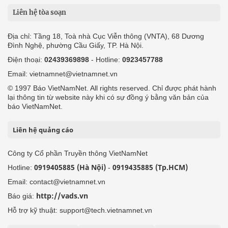
Liên hệ tòa soạn
Địa chỉ: Tầng 18, Toà nhà Cục Viễn thông (VNTA), 68 Dương
Đình Nghệ, phường Cầu Giấy, TP. Hà Nội.
Điện thoại:
02439369898
- Hotline:
0923457788
Email: vietnamnet@vietnamnet.vn
© 1997 Báo VietNamNet. All rights reserved. Chỉ được phát hành
lại thông tin từ website này khi có sự đồng ý bằng văn bản của
báo VietNamNet.
Liên hệ quảng cáo
Công ty Cổ phần Truyền thông VietNamNet
0919405885 (Hà Nội)
0919435885 (Tp.HCM)
Hotline:
-
Email: contact@vietnamnet.vn
http://vads.vn
Báo giá:
Hỗ trợ kỹ thuật: support@tech.vietnamnet.vn