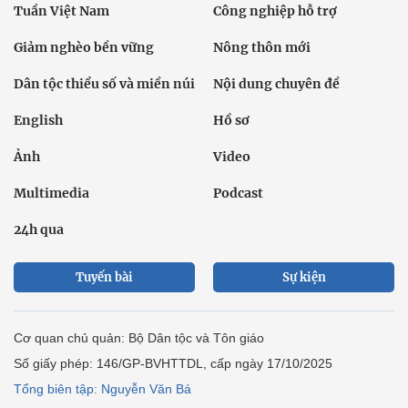
Tuần Việt Nam
Công nghiệp hỗ trợ
Giảm nghèo bền vững
Nông thôn mới
Dân tộc thiểu số và miền núi
Nội dung chuyên đề
English
Hồ sơ
Ảnh
Video
Multimedia
Podcast
24h qua
Tuyến bài
Sự kiện
Cơ quan chủ quản: Bộ Dân tộc và Tôn giáo
Số giấy phép: 146/GP-BVHTTDL, cấp ngày 17/10/2025
Tổng biên tập: Nguyễn Văn Bá