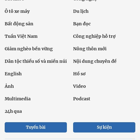
Ô tô xe máy
Du lịch
Bất động sản
Bạn đọc
Tuần Việt Nam
Công nghiệp hỗ trợ
Giảm nghèo bền vững
Nông thôn mới
Dân tộc thiểu số và miền núi
Nội dung chuyên đề
English
Hồ sơ
Ảnh
Video
Multimedia
Podcast
24h qua
Tuyến bài
Sự kiện