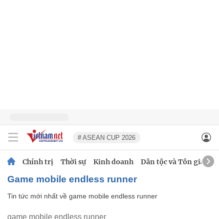
# ASEAN CUP 2026
Chính trị
Thời sự
Kinh doanh
Dân tộc và Tôn giáo
game mobile endless runner
Tin tức mới nhất về
game mobile endless runner
game mobile endless runner