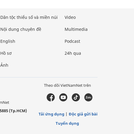
Dân tộc thiểu số và miền núi
Video
Nội dung chuyên đề
Multimedia
English
Podcast
Hồ sơ
24h qua
Ảnh
Theo dõi VietNamNet trên
amNet
5885 (Tp.HCM)
Tải ứng dụng
Độc giả gửi bài
Tuyển dụng