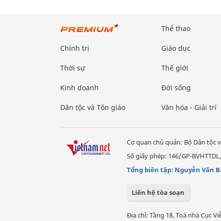
Thể thao
Chính trị
Giáo dục
Thời sự
Thế giới
Kinh doanh
Đời sống
Dân tộc và Tôn giáo
Văn hóa - Giải trí
Cơ quan chủ quản: Bộ Dân tộc v
Số giấy phép: 146/GP-BVHTTDL,
Tổng biên tập: Nguyễn Văn B
Liên hệ tòa soạn
Địa chỉ: Tầng 18, Toà nhà Cục 