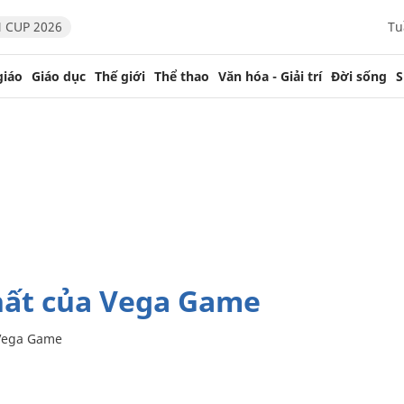
 CUP 2026
Tu
giáo
Giáo dục
Thế giới
Thể thao
Văn hóa - Giải trí
Đời sống
S
hất của Vega Game
Vega Game