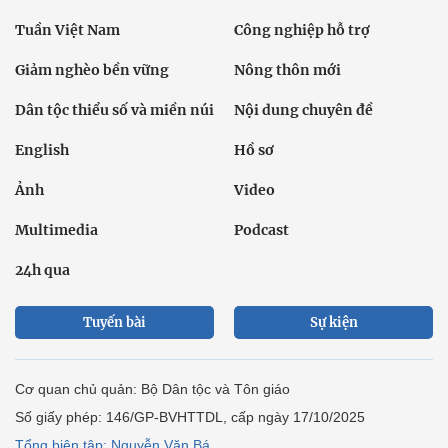
Tuần Việt Nam
Công nghiệp hỗ trợ
Giảm nghèo bền vững
Nông thôn mới
Dân tộc thiểu số và miền núi
Nội dung chuyên đề
English
Hồ sơ
Ảnh
Video
Multimedia
Podcast
24h qua
Tuyến bài
Sự kiện
Cơ quan chủ quản: Bộ Dân tộc và Tôn giáo
Số giấy phép: 146/GP-BVHTTDL, cấp ngày 17/10/2025
Tổng biên tập: Nguyễn Văn Bá