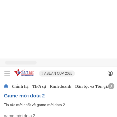
# ASEAN CUP 2026
Chính trị
Thời sự
Kinh doanh
Dân tộc và Tôn giáo
game mới dota 2
Tin tức mới nhất về
game mới dota 2
game mới dota 2