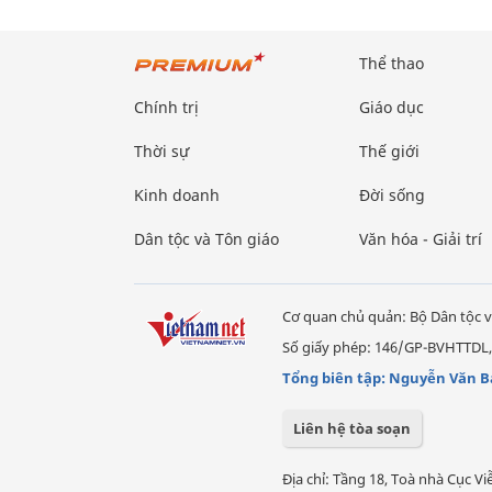
Thể thao
Chính trị
Giáo dục
Thời sự
Thế giới
Kinh doanh
Đời sống
Dân tộc và Tôn giáo
Văn hóa - Giải trí
Cơ quan chủ quản: Bộ Dân tộc v
Số giấy phép: 146/GP-BVHTTDL,
Tổng biên tập: Nguyễn Văn B
Liên hệ tòa soạn
Địa chỉ: Tầng 18, Toà nhà Cục 