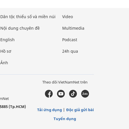
Dân tộc thiểu số và miền núi
Video
Nội dung chuyên đề
Multimedia
English
Podcast
Hồ sơ
24h qua
Ảnh
Theo dõi VietNamNet trên
amNet
5885 (Tp.HCM)
Tải ứng dụng
Độc giả gửi bài
Tuyển dụng