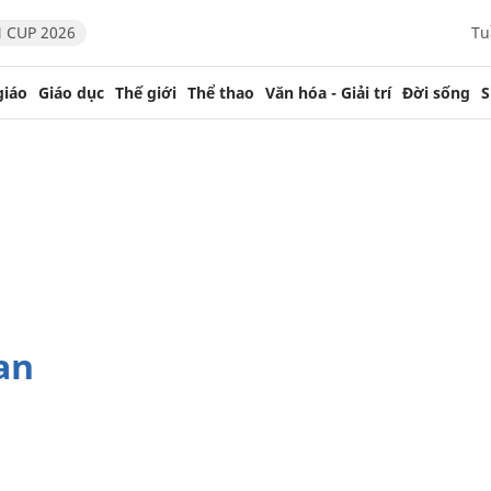
 CUP 2026
Tu
giáo
Giáo dục
Thế giới
Thể thao
Văn hóa - Giải trí
Đời sống
S
an