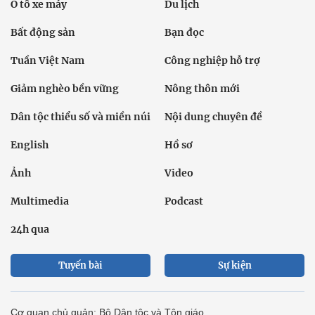
Ô tô xe máy
Du lịch
Bất động sản
Bạn đọc
Tuần Việt Nam
Công nghiệp hỗ trợ
Giảm nghèo bền vững
Nông thôn mới
Dân tộc thiểu số và miền núi
Nội dung chuyên đề
English
Hồ sơ
Ảnh
Video
Multimedia
Podcast
24h qua
Tuyến bài
Sự kiện
Cơ quan chủ quản: Bộ Dân tộc và Tôn giáo