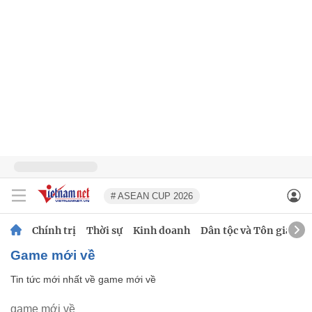
# ASEAN CUP 2026
Chính trị
Thời sự
Kinh doanh
Dân tộc và Tôn giáo
game mới về
Tin tức mới nhất về
game mới về
game mới về