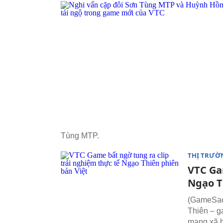
Tùng MTP.
THỊ TRƯỜ
VTC Ga
Ngạo T
(GameSao)
Thiên – ga
mạng xã h