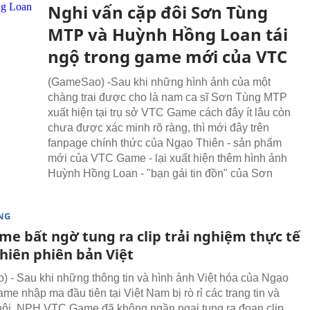
Nghi vấn cặp đôi Sơn Tùng
MTP và Huỳnh Hồng Loan tái
ngộ trong game mới của VTC
(GameSao) -Sau khi những hình ảnh của một
chàng trai được cho là nam ca sĩ Sơn Tùng MTP
xuất hiện tại trụ sở VTC Game cách đây ít lâu còn
chưa được xác minh rõ ràng, thì mới đây trên
fanpage chính thức của Ngạo Thiên - sản phẩm
mới của VTC Game - lại xuất hiện thêm hình ảnh
Huỳnh Hồng Loan - "bạn gái tin đồn" của Sơn
NG
me bất ngờ tung ra clip trải nghiệm thực tế
hiên phiên bản Việt
 - Sau khi những thông tin và hình ảnh Việt hóa của Ngạo
me nhập ma đầu tiên tại Việt Nam bị rò rỉ các trang tin và
ội, NPH VTC Game đã không ngần ngại tung ra đoạn clip