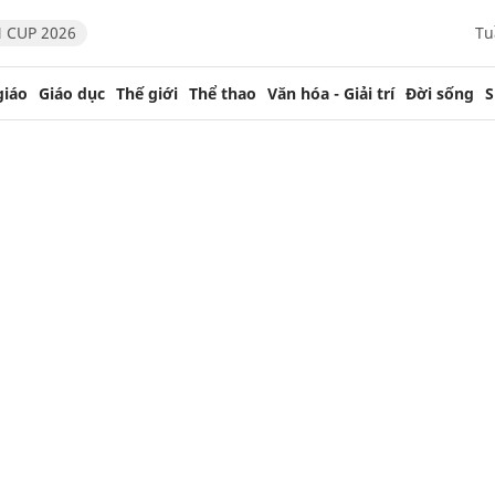
 CUP 2026
Tu
giáo
Giáo dục
Thế giới
Thể thao
Văn hóa - Giải trí
Đời sống
S