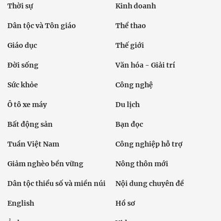
Thời sự
Kinh doanh
Dân tộc và Tôn giáo
Thể thao
Giáo dục
Thế giới
Đời sống
Văn hóa - Giải trí
Sức khỏe
Công nghệ
Ô tô xe máy
Du lịch
Bất động sản
Bạn đọc
Tuần Việt Nam
Công nghiệp hỗ trợ
Giảm nghèo bền vững
Nông thôn mới
Dân tộc thiểu số và miền núi
Nội dung chuyên đề
English
Hồ sơ