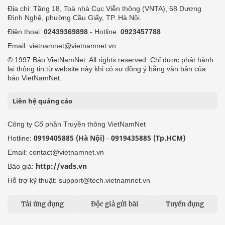
Địa chỉ: Tầng 18, Toà nhà Cục Viễn thông (VNTA), 68 Dương
Đình Nghệ, phường Cầu Giấy, TP. Hà Nội.
Điện thoại:
02439369898
- Hotline:
0923457788
Email: vietnamnet@vietnamnet.vn
© 1997 Báo VietNamNet. All rights reserved. Chỉ được phát hành
lại thông tin từ website này khi có sự đồng ý bằng văn bản của
báo VietNamNet.
Liên hệ quảng cáo
Công ty Cổ phần Truyền thông VietNamNet
0919405885 (Hà Nội)
0919435885 (Tp.HCM)
Hotline:
-
Email: contact@vietnamnet.vn
http://vads.vn
Báo giá:
Hỗ trợ kỹ thuật: support@tech.vietnamnet.vn
Tải ứng dụng
Độc giả gửi bài
Tuyển dụng