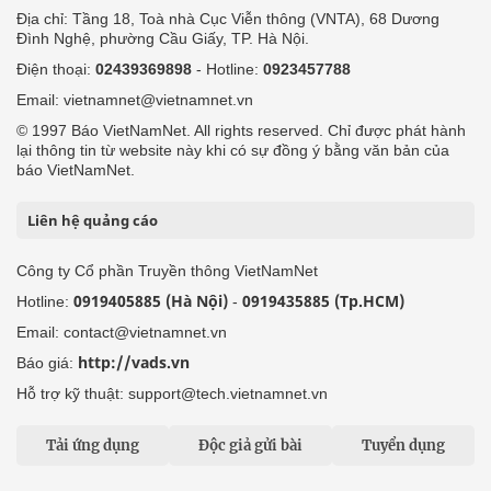
Địa chỉ: Tầng 18, Toà nhà Cục Viễn thông (VNTA), 68 Dương
Đình Nghệ, phường Cầu Giấy, TP. Hà Nội.
Điện thoại:
02439369898
- Hotline:
0923457788
Email: vietnamnet@vietnamnet.vn
© 1997 Báo VietNamNet. All rights reserved. Chỉ được phát hành
lại thông tin từ website này khi có sự đồng ý bằng văn bản của
báo VietNamNet.
Liên hệ quảng cáo
Công ty Cổ phần Truyền thông VietNamNet
0919405885 (Hà Nội)
0919435885 (Tp.HCM)
Hotline:
-
Email: contact@vietnamnet.vn
http://vads.vn
Báo giá:
Hỗ trợ kỹ thuật: support@tech.vietnamnet.vn
Tải ứng dụng
Độc giả gửi bài
Tuyển dụng