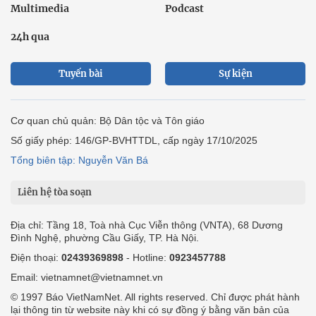
Multimedia
Podcast
24h qua
Tuyến bài
Sự kiện
Cơ quan chủ quản: Bộ Dân tộc và Tôn giáo
Số giấy phép: 146/GP-BVHTTDL, cấp ngày 17/10/2025
Tổng biên tập: Nguyễn Văn Bá
Liên hệ tòa soạn
Địa chỉ: Tầng 18, Toà nhà Cục Viễn thông (VNTA), 68 Dương
Đình Nghệ, phường Cầu Giấy, TP. Hà Nội.
Điện thoại:
02439369898
- Hotline:
0923457788
Email: vietnamnet@vietnamnet.vn
© 1997 Báo VietNamNet. All rights reserved. Chỉ được phát hành
lại thông tin từ website này khi có sự đồng ý bằng văn bản của