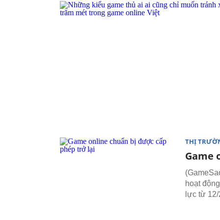
THỊ TRƯỜ
Game o
(GameSao)
hoạt động 
lực từ 12