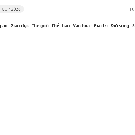
 CUP 2026
Tu
giáo
Giáo dục
Thế giới
Thể thao
Văn hóa - Giải trí
Đời sống
S