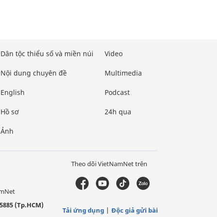
Dân tộc thiểu số và miền núi
Video
Nội dung chuyên đề
Multimedia
English
Podcast
Hồ sơ
24h qua
Ảnh
Theo dõi VietNamNet trên
amNet
5885 (Tp.HCM)
Tải ứng dụng
Độc giả gửi bài