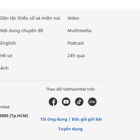
Dân tộc thiểu số và miền núi
Video
Nội dung chuyên đề
Multimedia
English
Podcast
Hồ sơ
24h qua
Ảnh
Theo dõi VietNamNet trên
amNet
5885 (Tp.HCM)
Tải ứng dụng
Độc giả gửi bài
Tuyển dụng