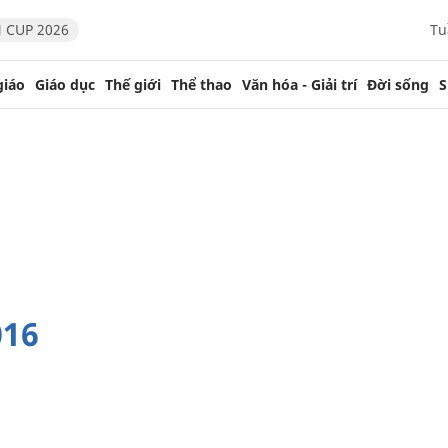
 CUP 2026
Tu
giáo
Giáo dục
Thế giới
Thể thao
Văn hóa - Giải trí
Đời sống
S
016