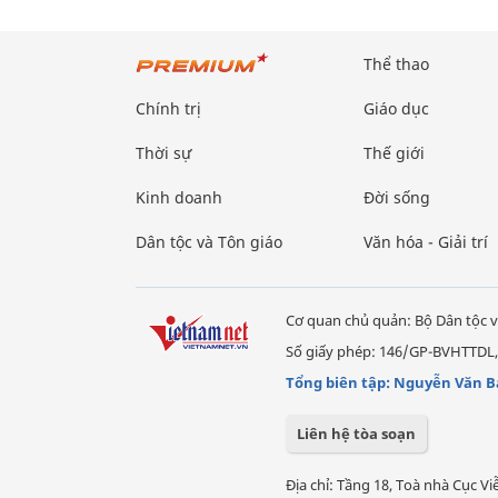
Thể thao
Chính trị
Giáo dục
Thời sự
Thế giới
Kinh doanh
Đời sống
Dân tộc và Tôn giáo
Văn hóa - Giải trí
Cơ quan chủ quản: Bộ Dân tộc v
Số giấy phép: 146/GP-BVHTTDL,
Tổng biên tập: Nguyễn Văn B
Liên hệ tòa soạn
Địa chỉ: Tầng 18, Toà nhà Cục 