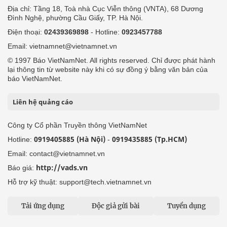
Địa chỉ: Tầng 18, Toà nhà Cục Viễn thông (VNTA), 68 Dương
Đình Nghệ, phường Cầu Giấy, TP. Hà Nội.
Điện thoại:
02439369898
- Hotline:
0923457788
Email: vietnamnet@vietnamnet.vn
© 1997 Báo VietNamNet. All rights reserved. Chỉ được phát hành
lại thông tin từ website này khi có sự đồng ý bằng văn bản của
báo VietNamNet.
Liên hệ quảng cáo
Công ty Cổ phần Truyền thông VietNamNet
0919405885 (Hà Nội)
0919435885 (Tp.HCM)
Hotline:
-
Email: contact@vietnamnet.vn
http://vads.vn
Báo giá:
Hỗ trợ kỹ thuật: support@tech.vietnamnet.vn
Tải ứng dụng
Độc giả gửi bài
Tuyển dụng