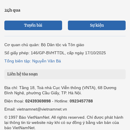
24h qua
Tuyến bài
Sự kiện
Cơ quan chủ quản: Bộ Dân tộc và Tôn giáo
Số giấy phép: 146/GP-BVHTTDL, cấp ngày 17/10/2025
Tổng biên tập: Nguyễn Văn Bá
Liên hệ tòa soạn
Địa chỉ: Tầng 18, Toà nhà Cục Viễn thông (VNTA), 68 Dương
Đình Nghệ, phường Cầu Giấy, TP. Hà Nội.
Điện thoại:
02439369898
- Hotline:
0923457788
Email: vietnamnet@vietnamnet.vn
© 1997 Báo VietNamNet. All rights reserved. Chỉ được phát hành
lại thông tin từ website này khi có sự đồng ý bằng văn bản của
báo VietNamNet.