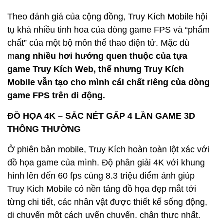
Theo đánh giá của cộng đồng, Truy Kích Mobile hội
tụ khá nhiều tinh hoa của dòng game FPS và “phẩm
chất” của một bộ môn thể thao điện tử. Mặc dù
m
ang nhiều hơi hướng quen thuộc của tựa
game Truy Kích Web, thế nhưng Truy Kích
Mobile vẫn tạo cho mình cái chất riêng của dòng
game FPS trên di động.
ĐỒ HỌA 4K – SẮC NÉT GẤP 4 LẦN GAME 3D
THÔNG THƯỜNG
Ở phiên bản mobile, Truy Kích hoàn toàn lột xác với
đồ họa game của mình. Độ phân giải 4K với khung
hình lên đến 60 fps cùng 8.3 triệu điểm ảnh giúp
Truy Kich Mobile có nền tảng đồ họa đẹp mắt tới
từng chi tiết, các nhân vật được thiết kế sống động,
di chuyển một cách uyển chuyển, chân thực nhất.