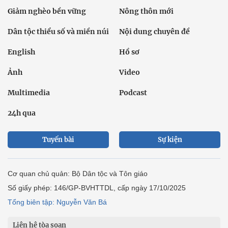
Giảm nghèo bền vững
Nông thôn mới
Dân tộc thiểu số và miền núi
Nội dung chuyên đề
English
Hồ sơ
Ảnh
Video
Multimedia
Podcast
24h qua
Tuyến bài
Sự kiện
Cơ quan chủ quản: Bộ Dân tộc và Tôn giáo
Số giấy phép: 146/GP-BVHTTDL, cấp ngày 17/10/2025
Tổng biên tập: Nguyễn Văn Bá
Liên hệ tòa soạn