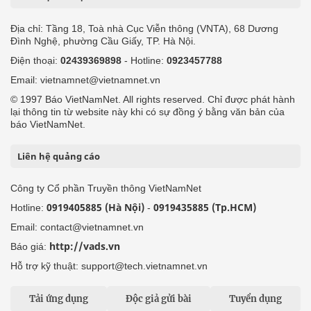
Địa chỉ: Tầng 18, Toà nhà Cục Viễn thông (VNTA), 68 Dương
Đình Nghệ, phường Cầu Giấy, TP. Hà Nội.
Điện thoại:
02439369898
- Hotline:
0923457788
Email: vietnamnet@vietnamnet.vn
© 1997 Báo VietNamNet. All rights reserved. Chỉ được phát hành
lại thông tin từ website này khi có sự đồng ý bằng văn bản của
báo VietNamNet.
Liên hệ quảng cáo
Công ty Cổ phần Truyền thông VietNamNet
0919405885 (Hà Nội)
0919435885 (Tp.HCM)
Hotline:
-
Email: contact@vietnamnet.vn
http://vads.vn
Báo giá:
Hỗ trợ kỹ thuật: support@tech.vietnamnet.vn
Tải ứng dụng
Độc giả gửi bài
Tuyển dụng