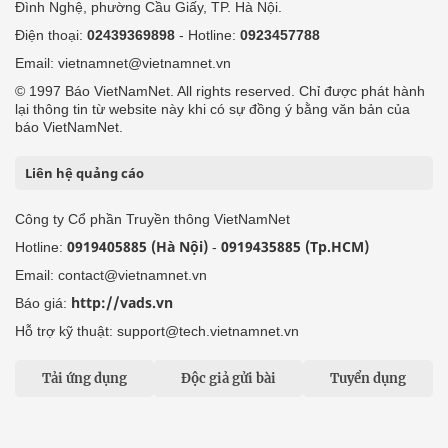
Đình Nghệ, phường Cầu Giấy, TP. Hà Nội.
Điện thoại:
02439369898
- Hotline:
0923457788
Email: vietnamnet@vietnamnet.vn
© 1997 Báo VietNamNet. All rights reserved. Chỉ được phát hành
lại thông tin từ website này khi có sự đồng ý bằng văn bản của
báo VietNamNet.
Liên hệ quảng cáo
Công ty Cổ phần Truyền thông VietNamNet
0919405885 (Hà Nội)
0919435885 (Tp.HCM)
Hotline:
-
Email: contact@vietnamnet.vn
http://vads.vn
Báo giá:
Hỗ trợ kỹ thuật: support@tech.vietnamnet.vn
Tải ứng dụng
Độc giả gửi bài
Tuyển dụng