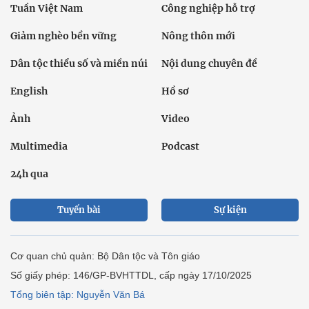
Tuần Việt Nam
Công nghiệp hỗ trợ
Giảm nghèo bền vững
Nông thôn mới
Dân tộc thiểu số và miền núi
Nội dung chuyên đề
English
Hồ sơ
Ảnh
Video
Multimedia
Podcast
24h qua
Tuyến bài
Sự kiện
Cơ quan chủ quản: Bộ Dân tộc và Tôn giáo
Số giấy phép: 146/GP-BVHTTDL, cấp ngày 17/10/2025
Tổng biên tập: Nguyễn Văn Bá