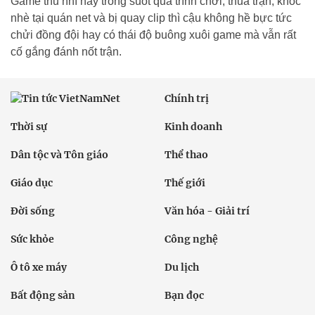
Game thủ nhí này trong suốt quá trình chơi, thua trận, khóc
nhè tại quán net và bị quay clip thì cậu không hề bực tức
chửi đồng đội hay có thái độ buông xuôi game mà vẫn rất
cố gắng đánh nốt trận.
Chính trị
Thời sự
Kinh doanh
Dân tộc và Tôn giáo
Thể thao
Giáo dục
Thế giới
Đời sống
Văn hóa - Giải trí
Sức khỏe
Công nghệ
Ô tô xe máy
Du lịch
Bất động sản
Bạn đọc