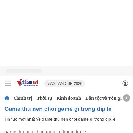
# ASEAN CUP 2026
Chính trị
Thời sự
Kinh doanh
Dân tộc và Tôn giáo
game thu nen choi game gi trong dip le
Tin tức mới nhất về
game thu nen choi game gi trong dip le
game thu nen choi game gi trong dip le