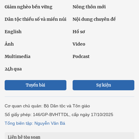
Giảm nghèo bền vững
Nông thôn mới
Dân tộc thiểu số và miền núi
Nội dung chuyên đề
English
Hồ sơ
Ảnh
Video
Multimedia
Podcast
24h qua
Tuyến bài
Sự kiện
Cơ quan chủ quản: Bộ Dân tộc và Tôn giáo
Số giấy phép: 146/GP-BVHTTDL, cấp ngày 17/10/2025
Tổng biên tập: Nguyễn Văn Bá
Liên hệ tòa soạn