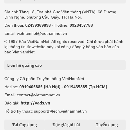
Địa chỉ: Tầng 18, Toà nhà Cục Viễn thông (VNTA), 68 Dương
Đình Nghệ, phường Cầu Giấy, TP. Hà Nội.
Điện thoại:
02439369898
- Hotline:
0923457788
Email: vietnamnet@vietnamnet.vn
© 1997 Báo VietNamNet. All rights reserved. Chỉ được phát hành
lại thông tin từ website này khi có sự đồng ý bằng văn bản của
báo VietNamNet.
Liên hệ quảng cáo
Công ty Cổ phần Truyền thông VietNamNet
0919405885 (Hà Nội)
0919435885 (Tp.HCM)
Hotline:
-
Email: contact@vietnamnet.vn
http://vads.vn
Báo giá:
Hỗ trợ kỹ thuật: support@tech.vietnamnet.vn
Tải ứng dụng
Độc giả gửi bài
Tuyển dụng