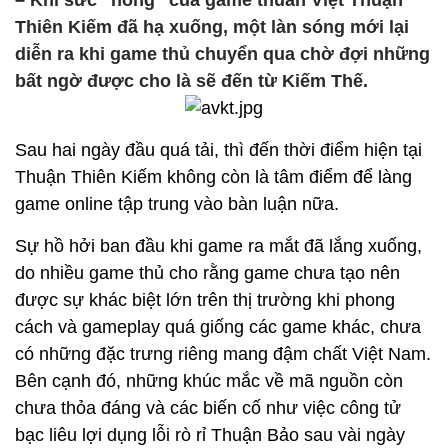
– Khi sức “nóng” của game thuần Việt Thuận
Thiên Kiếm đã hạ xuống, một làn sóng mới lại
diễn ra khi game thủ chuyển qua chờ đợi những
bất ngờ được cho là sẽ đến từ Kiếm Thế.
Sau hai ngày đầu quá tải, thì đến thời điểm hiện tại
Thuận Thiên Kiếm không còn là tâm điểm để làng
game online tập trung vào bàn luận nữa.
Sự hồ hởi ban đầu khi game ra mắt đã lắng xuống,
do nhiều game thủ cho rằng game chưa tạo nên
được sự khác biệt lớn trên thị trường khi phong
cách và gameplay quá giống các game khác, chưa
có những đặc trưng riêng mang đậm chất Việt Nam.
Bên cạnh đó, những khúc mắc về mã nguồn còn
chưa thỏa đáng và các biến cố như việc công tử
bạc liêu lợi dụng lỗi rò rỉ Thuận Bảo sau vài ngày