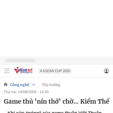
# ASEAN CUP 2026
Công nghệ
Thị trường
thứ hai, 24/08/2009 - 14:50
Game thủ 'nín thở' chờ... Kiếm Thế