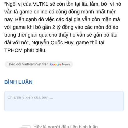
“Ngôi vị của VLTK1 sẽ còn tồn tại lâu lắm, bởi vì nó
vẫn là game online có cộng đồng mạnh nhất hiện
nay. Bên cạnh đó việc các đại gia vẫn còn mặn mà
với game khi bỏ gần 2 tỷ đồng vào các món đồ ảo
trong thời gian qua cho thấy họ vẫn sẽ gắn bó lâu
dài với nó”, Nguyễn Quốc Huy, game thủ tại
TPHCM phát biểu.