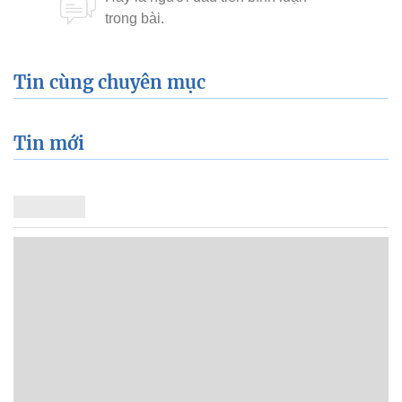
Tin cùng chuyên mục
Tin mới