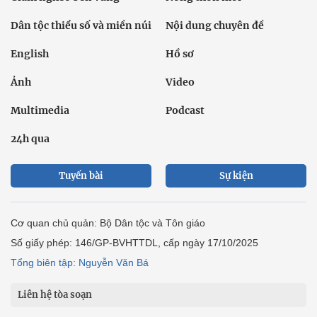
Dân tộc thiểu số và miền núi
Nội dung chuyên đề
English
Hồ sơ
Ảnh
Video
Multimedia
Podcast
24h qua
Tuyến bài
Sự kiện
Cơ quan chủ quản: Bộ Dân tộc và Tôn giáo
Số giấy phép: 146/GP-BVHTTDL, cấp ngày 17/10/2025
Tổng biên tập: Nguyễn Văn Bá
Liên hệ tòa soạn