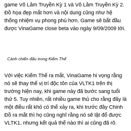
game Võ Lâm Truyền Kỳ 1 và Võ Lâm Truyền Kỳ 2.
Đồ họa đẹp mắt hơn và nội dung cũng như hệ
thống nhiệm vụ phong phú hơn. Game sẽ bắt đầu
được VinaGame close beta vào ngày 9/09/2009 tới.
Cảnh chiến đấu trong Kiếm Thế
Với việc Kiếm Thế ra mắt, VinaGame hi vọng rằng
nó sẽ thay thế vị trí độc tôn của VLTK1 trên thị
trường hiện nay, khi game này đã bước sang tuổi
thứ 5. Tuy nhiên, rất nhiều game thủ cho rằng đây là
một điều rất khó có thể xảy ra, khi trước đây Chinh
Đồ ra mắt thì họ cũng nghĩ rằng nó sẽ lật đổ được
VLTK1, nhưng kết quả thế nào thì ai cũng đã rõ.