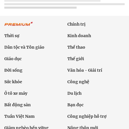
Chính trị
Thời sự
Kinh doanh
Dân tộc và Tôn giáo
Thể thao
Giáo dục
Thế giới
Đời sống
Văn hóa - Giải trí
Sức khỏe
Công nghệ
Ô tô xe máy
Du lịch
Bất động sản
Bạn đọc
Tuần Việt Nam
Công nghiệp hỗ trợ
Giảm nghèo bền vững
Nông thôn mới