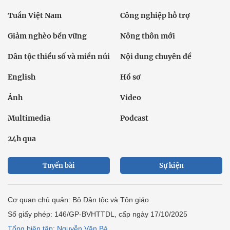
Tuần Việt Nam
Công nghiệp hỗ trợ
Giảm nghèo bền vững
Nông thôn mới
Dân tộc thiểu số và miền núi
Nội dung chuyên đề
English
Hồ sơ
Ảnh
Video
Multimedia
Podcast
24h qua
Tuyến bài
Sự kiện
Cơ quan chủ quản: Bộ Dân tộc và Tôn giáo
Số giấy phép: 146/GP-BVHTTDL, cấp ngày 17/10/2025
Tổng biên tập: Nguyễn Văn Bá