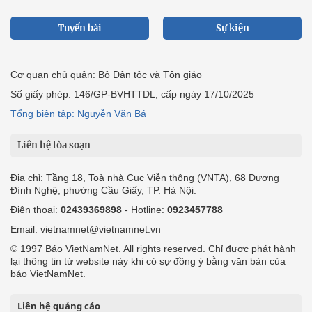
Tuyến bài
Sự kiện
Cơ quan chủ quản: Bộ Dân tộc và Tôn giáo
Số giấy phép: 146/GP-BVHTTDL, cấp ngày 17/10/2025
Tổng biên tập: Nguyễn Văn Bá
Liên hệ tòa soạn
Địa chỉ: Tầng 18, Toà nhà Cục Viễn thông (VNTA), 68 Dương
Đình Nghệ, phường Cầu Giấy, TP. Hà Nội.
Điện thoại:
02439369898
- Hotline:
0923457788
Email: vietnamnet@vietnamnet.vn
© 1997 Báo VietNamNet. All rights reserved. Chỉ được phát hành
lại thông tin từ website này khi có sự đồng ý bằng văn bản của
báo VietNamNet.
Liên hệ quảng cáo