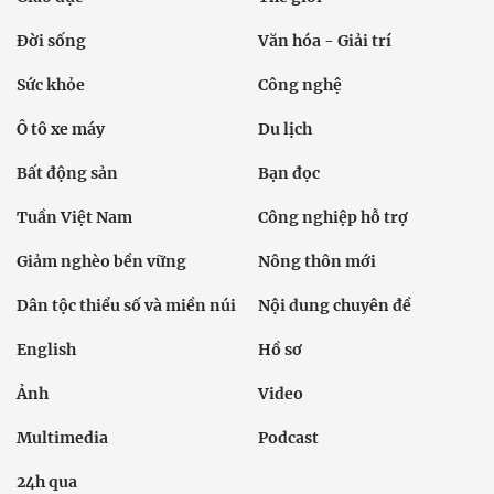
Đời sống
Văn hóa - Giải trí
Sức khỏe
Công nghệ
Ô tô xe máy
Du lịch
Bất động sản
Bạn đọc
Tuần Việt Nam
Công nghiệp hỗ trợ
Giảm nghèo bền vững
Nông thôn mới
Dân tộc thiểu số và miền núi
Nội dung chuyên đề
English
Hồ sơ
Ảnh
Video
Multimedia
Podcast
24h qua