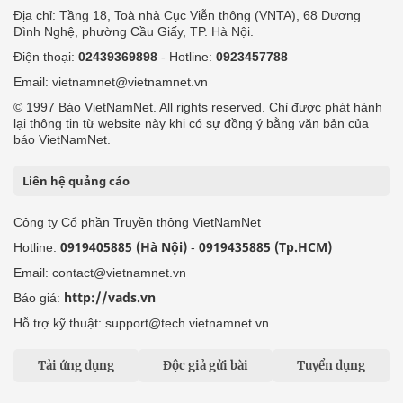
Địa chỉ: Tầng 18, Toà nhà Cục Viễn thông (VNTA), 68 Dương
Đình Nghệ, phường Cầu Giấy, TP. Hà Nội.
Điện thoại:
02439369898
- Hotline:
0923457788
Email: vietnamnet@vietnamnet.vn
© 1997 Báo VietNamNet. All rights reserved. Chỉ được phát hành
lại thông tin từ website này khi có sự đồng ý bằng văn bản của
báo VietNamNet.
Liên hệ quảng cáo
Công ty Cổ phần Truyền thông VietNamNet
0919405885 (Hà Nội)
0919435885 (Tp.HCM)
Hotline:
-
Email: contact@vietnamnet.vn
http://vads.vn
Báo giá:
Hỗ trợ kỹ thuật: support@tech.vietnamnet.vn
Tải ứng dụng
Độc giả gửi bài
Tuyển dụng