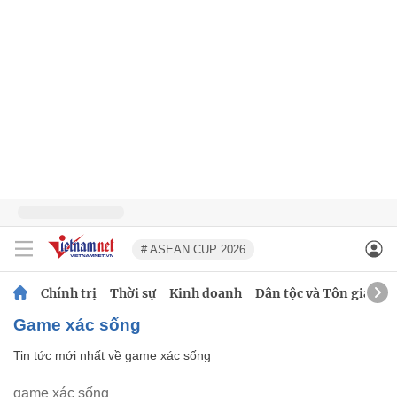
# ASEAN CUP 2026
Chính trị
Thời sự
Kinh doanh
Dân tộc và Tôn giáo
game xác sống
Tin tức mới nhất về
game xác sống
game xác sống