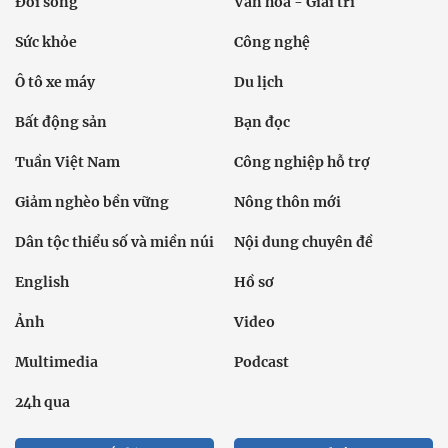
Đời sống
Văn hóa - Giải trí
Sức khỏe
Công nghệ
Ô tô xe máy
Du lịch
Bất động sản
Bạn đọc
Tuần Việt Nam
Công nghiệp hỗ trợ
Giảm nghèo bền vững
Nông thôn mới
Dân tộc thiểu số và miền núi
Nội dung chuyên đề
English
Hồ sơ
Ảnh
Video
Multimedia
Podcast
24h qua