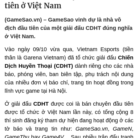
tiên ở Việt Nam
(GameSao.vn) – GameSao vinh dự là nhà vô
địch đầu tiên của một giải đấu CDHT đúng nghĩa
ở Việt Nam.
Vào ngày 09/10 vừa qua, Vietnam Esports (tiền
thân là Garena Vietnam) đã tổ chức giải đấu
Chiến
Dịch Huyền Thoại (CDHT)
dành riêng cho các nhà
báo, phóng viên, ban biên tập, phụ trách nội dung
của nhiều đơn vị báo chí, trang tin hoạt đồng trong
lĩnh vực game tại Hà Nội.
Ở giải đấu
CDHT
được coi là bán chuyên đầu tiên
được tổ chức ở Việt Nam lần này, có tổng cộng 8
thí sinh đăng ký tham dự hiện đang hoạt động ở các
tờ báo và trang tin như:
GameSao.vn
,
GameN
,
GameThu
hay
Game4V
,…Sau nhiều trận đấu tranh