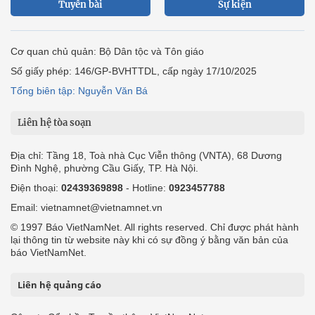
Tuyến bài
Sự kiện
Cơ quan chủ quản: Bộ Dân tộc và Tôn giáo
Số giấy phép: 146/GP-BVHTTDL, cấp ngày 17/10/2025
Tổng biên tập: Nguyễn Văn Bá
Liên hệ tòa soạn
Địa chỉ: Tầng 18, Toà nhà Cục Viễn thông (VNTA), 68 Dương
Đình Nghệ, phường Cầu Giấy, TP. Hà Nội.
Điện thoại:
02439369898
- Hotline:
0923457788
Email: vietnamnet@vietnamnet.vn
© 1997 Báo VietNamNet. All rights reserved. Chỉ được phát hành
lại thông tin từ website này khi có sự đồng ý bằng văn bản của
báo VietNamNet.
Liên hệ quảng cáo