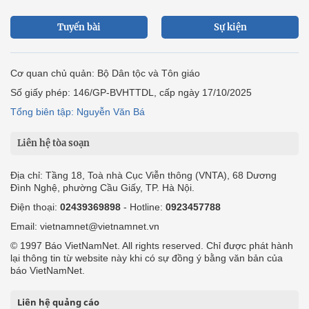
Tuyến bài
Sự kiện
Cơ quan chủ quản: Bộ Dân tộc và Tôn giáo
Số giấy phép: 146/GP-BVHTTDL, cấp ngày 17/10/2025
Tổng biên tập: Nguyễn Văn Bá
Liên hệ tòa soạn
Địa chỉ: Tầng 18, Toà nhà Cục Viễn thông (VNTA), 68 Dương
Đình Nghệ, phường Cầu Giấy, TP. Hà Nội.
Điện thoại:
02439369898
- Hotline:
0923457788
Email: vietnamnet@vietnamnet.vn
© 1997 Báo VietNamNet. All rights reserved. Chỉ được phát hành
lại thông tin từ website này khi có sự đồng ý bằng văn bản của
báo VietNamNet.
Liên hệ quảng cáo