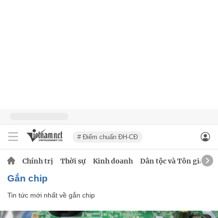
# Điểm chuẩn ĐH-CĐ
Chính trị
Thời sự
Kinh doanh
Dân tộc và Tôn giáo
gắn chip
Tin tức mới nhất về
gắn chip