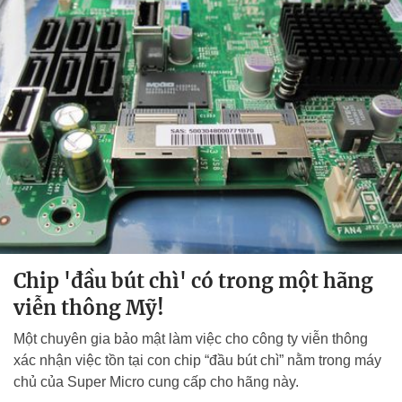
Chip 'đầu bút chì' có trong một hãng
viễn thông Mỹ!
Một chuyên gia bảo mật làm việc cho công ty viễn thông
xác nhận việc tồn tại con chip “đầu bút chì” nằm trong máy
chủ của Super Micro cung cấp cho hãng này.