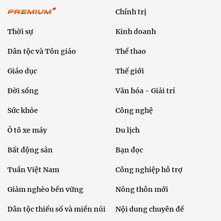
Chính trị
Thời sự
Kinh doanh
Dân tộc và Tôn giáo
Thể thao
Giáo dục
Thế giới
Đời sống
Văn hóa - Giải trí
Sức khỏe
Công nghệ
Ô tô xe máy
Du lịch
Bất động sản
Bạn đọc
Tuần Việt Nam
Công nghiệp hỗ trợ
Giảm nghèo bền vững
Nông thôn mới
Dân tộc thiểu số và miền núi
Nội dung chuyên đề