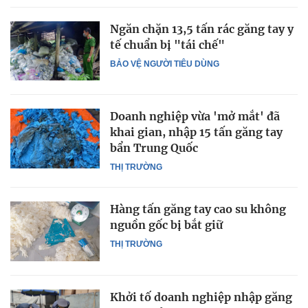
Ngăn chặn 13,5 tấn rác găng tay y
tế chuẩn bị "tái chế"
BẢO VỆ NGƯỜI TIÊU DÙNG
Doanh nghiệp vừa 'mở mắt' đã
khai gian, nhập 15 tấn găng tay
bẩn Trung Quốc
THỊ TRƯỜNG
Hàng tấn găng tay cao su không
nguồn gốc bị bắt giữ
THỊ TRƯỜNG
Khởi tố doanh nghiệp nhập găng