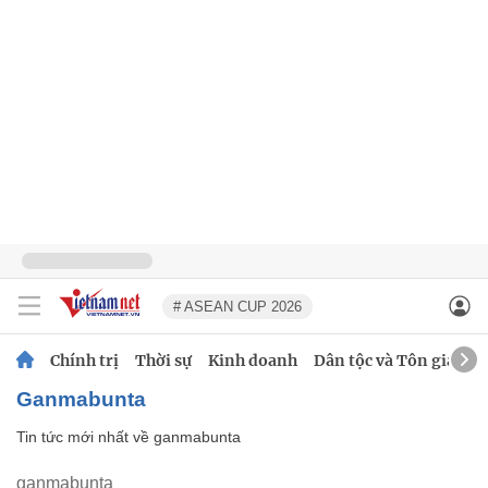
# ASEAN CUP 2026
Chính trị
Thời sự
Kinh doanh
Dân tộc và Tôn giáo
ganmabunta
Tin tức mới nhất về
ganmabunta
ganmabunta