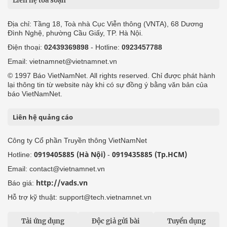
Liên hệ tòa soạn
Địa chỉ: Tầng 18, Toà nhà Cục Viễn thông (VNTA), 68 Dương
Đình Nghệ, phường Cầu Giấy, TP. Hà Nội.
Điện thoại:
02439369898
- Hotline:
0923457788
Email: vietnamnet@vietnamnet.vn
© 1997 Báo VietNamNet. All rights reserved. Chỉ được phát hành
lại thông tin từ website này khi có sự đồng ý bằng văn bản của
báo VietNamNet.
Liên hệ quảng cáo
Công ty Cổ phần Truyền thông VietNamNet
0919405885 (Hà Nội)
0919435885 (Tp.HCM)
Hotline:
-
Email: contact@vietnamnet.vn
http://vads.vn
Báo giá:
Hỗ trợ kỹ thuật: support@tech.vietnamnet.vn
Tải ứng dụng
Độc giả gửi bài
Tuyển dụng