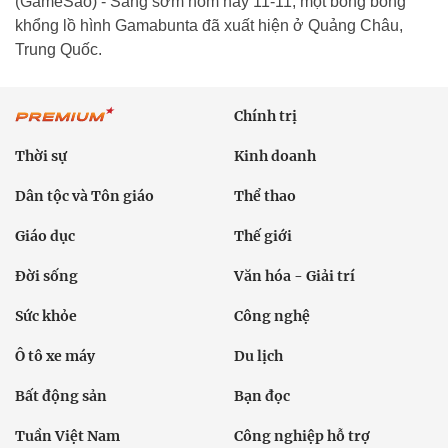
(GameSao) - Sáng sớm hôm nay 11-11, một bong bóng
khổng lồ hình Gamabunta đã xuất hiện ở Quảng Châu,
Trung Quốc.
Chính trị
Thời sự
Kinh doanh
Dân tộc và Tôn giáo
Thể thao
Giáo dục
Thế giới
Đời sống
Văn hóa - Giải trí
Sức khỏe
Công nghệ
Ô tô xe máy
Du lịch
Bất động sản
Bạn đọc
Tuần Việt Nam
Công nghiệp hỗ trợ