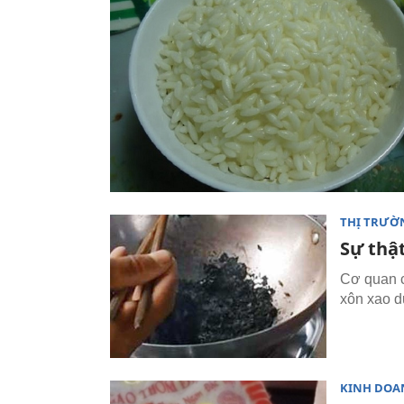
THỊ TRƯỜ
Sự thậ
Cơ quan c
xôn xao d
KINH DOA