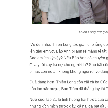
Thiên Long trút giận
Về đến nhà, Thiên Long tức giận cho rằng do B
lên đầu em vợ. Bảo Anh bị anh rể mắng té tát:
Sao em ích kỷ vậy? Nếu Bảo Anh có chuyện gì
đi vay rồi cày trả nợ cho người ta? Sao bất
bị hại, còn nó ăn không không ngồi rồi vô dụn
Quá đáng hơn, Thiên Long còn cãi cả bà Cúc 
hỗn láo xấc xược, Bảo Trâm đã thẳng tay tát 
Nửa cuối tập 21 là tình huống hài hước của 
những xích mích trước đây, cả hai đã bắt đầu