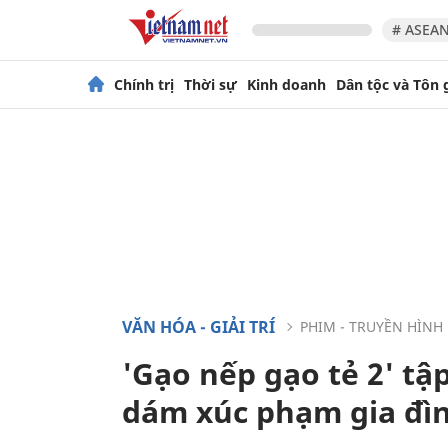
# ASEAN
Chính trị
Thời sự
Kinh doanh
Dân tộc và Tôn 
VĂN HÓA - GIẢI TRÍ
PHIM - TRUYỀN HÌNH
'Gạo nếp gạo tẻ 2' tậ
dám xúc phạm gia đì