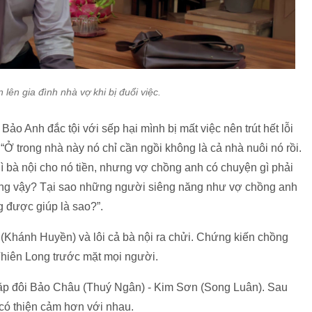
 lên gia đình nhà vợ khi bị đuổi việc.
ảo Anh đắc tội với sếp hại mình bị mất việc nên trút hết lỗi
 “Ở trong nhà này nó chỉ cần ngồi không là cả nhà nuôi nó rồi.
 bà nội cho nó tiền, nhưng vợ chồng anh có chuyện gì phải
 công vậy? Tại sao những người siêng năng như vợ chồng anh
g được giúp là sao?”.
(Khánh Huyền) và lôi cả bà nội ra chửi. Chứng kiến chồng
Thiên Long trước mặt mọi người.
cặp đôi Bảo Châu (Thuý Ngân) - Kim Sơn (Song Luân). Sau
 có thiện cảm hơn với nhau.