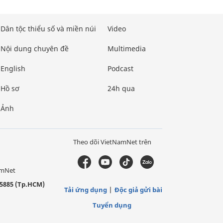
Dân tộc thiểu số và miền núi
Video
Nội dung chuyên đề
Multimedia
English
Podcast
Hồ sơ
24h qua
Ảnh
Theo dõi VietNamNet trên
amNet
5885 (Tp.HCM)
Tải ứng dụng
Độc giả gửi bài
Tuyển dụng