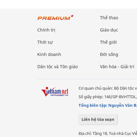
Thể thao
Chính trị
Giáo dục
Thời sự
Thế giới
Kinh doanh
Đời sống
Dân tộc và Tôn giáo
Văn hóa - Giải trí
Cơ quan chủ quản: Bộ Dân tộc v
Số giấy phép: 146/GP-BVHTTDL,
Tổng biên tập: Nguyễn Văn B
Liên hệ tòa soạn
Địa chỉ: Tầng 18, Toà nhà Cục 