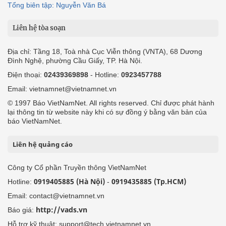
Tổng biên tập: Nguyễn Văn Bá
Liên hệ tòa soạn
Địa chỉ: Tầng 18, Toà nhà Cục Viễn thông (VNTA), 68 Dương
Đình Nghệ, phường Cầu Giấy, TP. Hà Nội.
Điện thoại:
02439369898
- Hotline:
0923457788
Email: vietnamnet@vietnamnet.vn
© 1997 Báo VietNamNet. All rights reserved. Chỉ được phát hành
lại thông tin từ website này khi có sự đồng ý bằng văn bản của
báo VietNamNet.
Liên hệ quảng cáo
Công ty Cổ phần Truyền thông VietNamNet
0919405885 (Hà Nội)
0919435885 (Tp.HCM)
Hotline:
-
Email: contact@vietnamnet.vn
http://vads.vn
Báo giá:
Hỗ trợ kỹ thuật: support@tech.vietnamnet.vn