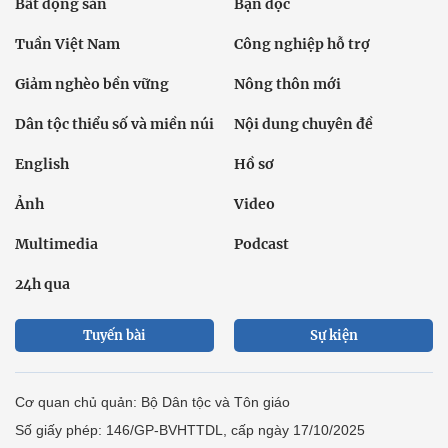
Bất động sản
Bạn đọc
Tuần Việt Nam
Công nghiệp hỗ trợ
Giảm nghèo bền vững
Nông thôn mới
Dân tộc thiểu số và miền núi
Nội dung chuyên đề
English
Hồ sơ
Ảnh
Video
Multimedia
Podcast
24h qua
Tuyến bài
Sự kiện
Cơ quan chủ quản: Bộ Dân tộc và Tôn giáo
Số giấy phép: 146/GP-BVHTTDL, cấp ngày 17/10/2025