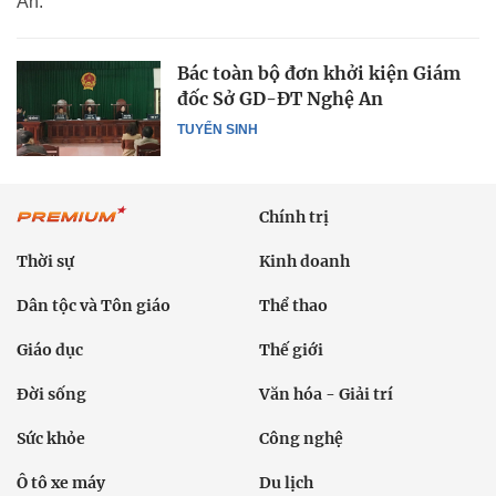
An.
Bác toàn bộ đơn khởi kiện Giám
đốc Sở GD-ĐT Nghệ An
TUYỂN SINH
Chính trị
Thời sự
Kinh doanh
Dân tộc và Tôn giáo
Thể thao
Giáo dục
Thế giới
Đời sống
Văn hóa - Giải trí
Sức khỏe
Công nghệ
Ô tô xe máy
Du lịch