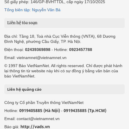
Số giấy phép: 146/GP-BVHTTDL, cấp ngày 17/10/2025
Tổng biên tập: Nguyễn Văn Bá
Liên hệ tòa soạn
Địa chỉ: Tầng 18, Toà nhà Cục Viễn thông (VNTA), 68 Dương
Đình Nghệ, phường Cầu Giấy, TP. Hà Nội.
Điện thoại:
02439369898
- Hotline:
0923457788
Email: vietnamnet@vietnamnet.vn
© 1997 Báo VietNamNet. All rights reserved. Chỉ được phát hành
lại thông tin từ website này khi có sự đồng ý bằng văn bản của
báo VietNamNet.
Liên hệ quảng cáo
Công ty Cổ phần Truyền thông VietNamNet
0919405885 (Hà Nội)
0919435885 (Tp.HCM)
Hotline:
-
Email: contact@vietnamnet.vn
http://vads.vn
Báo giá: