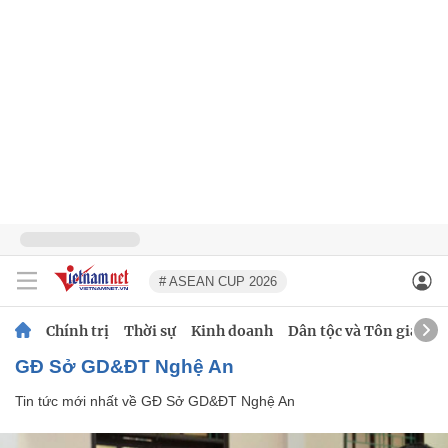
# ASEAN CUP 2026
Chính trị
Thời sự
Kinh doanh
Dân tộc và Tôn giáo
GĐ Sở GD&ĐT Nghệ An
Tin tức mới nhất về
GĐ Sở GD&ĐT Nghệ An