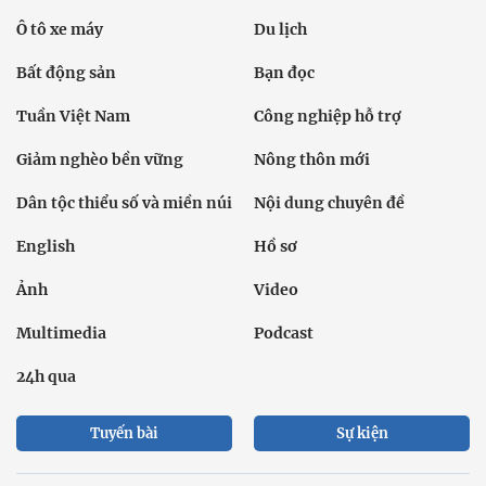
Ô tô xe máy
Du lịch
Bất động sản
Bạn đọc
Tuần Việt Nam
Công nghiệp hỗ trợ
Giảm nghèo bền vững
Nông thôn mới
Dân tộc thiểu số và miền núi
Nội dung chuyên đề
English
Hồ sơ
Ảnh
Video
Multimedia
Podcast
24h qua
Tuyến bài
Sự kiện