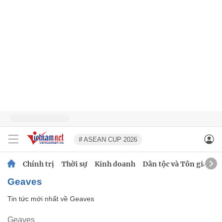
# ASEAN CUP 2026
Chính trị
Thời sự
Kinh doanh
Dân tộc và Tôn giáo
Geaves
Tin tức mới nhất về
Geaves
Geaves