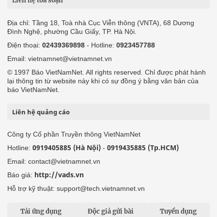
Liên hệ tòa soạn
Địa chỉ: Tầng 18, Toà nhà Cục Viễn thông (VNTA), 68 Dương
Đình Nghệ, phường Cầu Giấy, TP. Hà Nội.
Điện thoại:
02439369898
- Hotline:
0923457788
Email: vietnamnet@vietnamnet.vn
© 1997 Báo VietNamNet. All rights reserved. Chỉ được phát hành
lại thông tin từ website này khi có sự đồng ý bằng văn bản của
báo VietNamNet.
Liên hệ quảng cáo
Công ty Cổ phần Truyền thông VietNamNet
0919405885 (Hà Nội)
0919435885 (Tp.HCM)
Hotline:
-
Email: contact@vietnamnet.vn
http://vads.vn
Báo giá:
Hỗ trợ kỹ thuật: support@tech.vietnamnet.vn
Tải ứng dụng
Độc giả gửi bài
Tuyển dụng