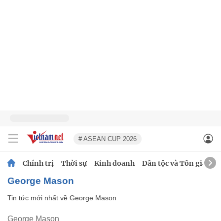
# ASEAN CUP 2026
Chính trị
Thời sự
Kinh doanh
Dân tộc và Tôn giáo
George Mason
Tin tức mới nhất về
George Mason
George Mason