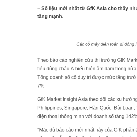
– Số liệu mới nhất từ GfK Asia cho thấy n
tăng mạnh.
Các cỗ máy điện toán di động H
Theo báo cáo nghiên cứu thị trường GfK Marke
tiêu dùng châu Á biểu hiện ảm đạm trong nửa
Tổng doanh số cố duy trì được mức tăng trưở
7%.
GfK Market Insight Asia theo dõi các xu hướ
Philippines, Singapore, Hàn Quốc, Đài Loan, 
điện thoại thông minh với doanh số tăng 142%
"Mặc dù báo cáo mới nhất này của GfK phản á