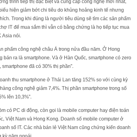
ng trình tiếp thị đặc biệt và cung cấp công nghệ mới nhất,
iểu hiện giảm bớt chi tiêu do khủng hoảng kinh tế nhưng
hích. Trong khi đúng là người tiêu dùng sẽ tìm các sản phẩm
i chợ IT để mua sắm thì vẫn có bằng chứng là họ tiếp tục mua
 Asia nói.
 sản phẩm công nghệ châu Á trong nửa đầu năm. Ở Hong
ộng bán ra là smartphone. Và ở Hàn Quốc, smartphone có zero
, smartphone đã có 30% thị phần”.
doanh thu smartphone ở Thái Lan tăng 152% so với cùng kỳ
ẻ hàng công nghệ giảm 7,4%. Thị phần smartphone trong số
,5% lên 10,3%”.
gồm có PC di động, còn gọi là mobile computer hay điện toán
uốc, Việt Nam và Hong Kong. Doanh số mobile computer ở
oanh số IT. Các nhà bán lẻ Việt Nam cũng chứng kiến doanh
g kỳ năm ngoái.