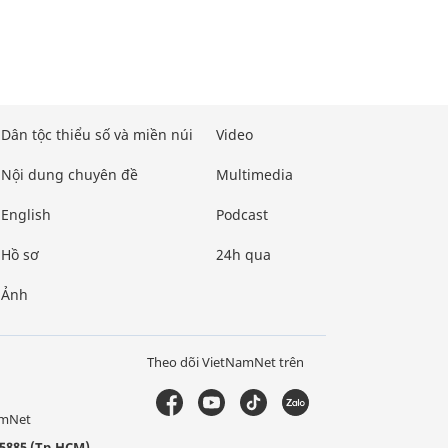
Dân tộc thiểu số và miền núi
Video
Nội dung chuyên đề
Multimedia
English
Podcast
Hồ sơ
24h qua
Ảnh
Theo dõi VietNamNet trên
amNet
5885 (Tp.HCM)