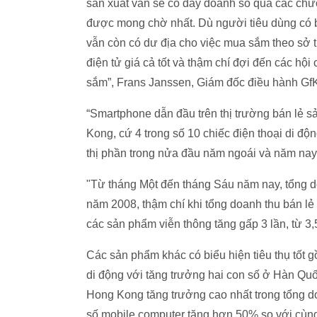
sản xuất vẫn sẽ cố đẩy doanh số qua các chươ
được mong chờ nhất. Dù người tiêu dùng có b
vẫn còn có dư địa cho việc mua sắm theo sở t
điện tử giá cả tốt và thậm chí đợi đến các hộ
sắm”, Frans Janssen, Giám đốc điều hành GfK
“Smartphone dẫn đầu trên thị trường bán lẻ
Kong, cứ 4 trong số 10 chiếc điện thoại di đ
thị phần trong nửa đầu năm ngoái và năm nay
"Từ tháng Một đến tháng Sáu năm nay, tổng 
năm 2008, thậm chí khi tổng doanh thu bán l
các sản phẩm viễn thông tăng gấp 3 lần, từ 3
Các sản phẩm khác có biểu hiện tiêu thụ tốt 
di động với tăng trưởng hai con số ở Hàn Q
Hong Kong tăng trưởng cao nhất trong tổng d
số mobile computer tăng hơn 50% so với cùn